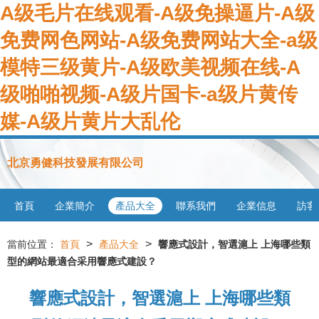
A级毛片在线观看-A级免操逼片-A级
免费网色网站-A级免费网站大全-a级
模特三级黄片-A级欧美视频在线-A
级啪啪视频-A级片国卡-a级片黄传
媒-A级片黄片大乱伦
北京勇健科技發展有限公司
首頁
企業簡介
產品大全
聯系我們
企業信息
訪客
>
>
當前位置：
首頁
產品大全
響應式設計，智選滬上 上海哪些類
型的網站最適合采用響應式建設？
響應式設計，智選滬上 上海哪些類