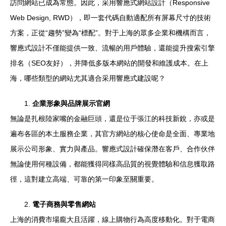
訪問網站已成為常態。因此，采用響應式網站設計（Responsive
Web Design, RWD），即一套代碼自動適配所有屏幕尺寸的技術
方案，正從“趨勢”變為“標配”。對于上海的眾多企業和機構而言，
響應式設計不僅能提供一致、流暢的用戶體驗，還能提升搜索引擎
排名（SEO友好），并降低多版本網站的開發和維護成本。在上
海，哪些類型的網站尤其適合采用響應式建設呢？
1.
企業形象與品牌展示官網
無論是扎根陸家嘴的金融巨頭，還是位于張江的科技新銳，亦或是
遍布各區的本土服務企業，其官方網站的核心使命是全面、專業地
展示公司形象、實力與產品。響應式設計確保潛在客戶、合作伙伴
無論使用何種設備，都能獲得同樣高品質的視覺體驗和信息獲取路
徑，這對建立高端、可靠的第一印象至關重要。
2.
電子商務與零售網站
上海的消費市場龐大且活躍，線上購物行為高度移動化。對于電商