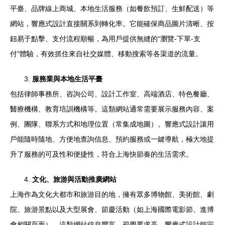
平臺、品牌線上商城、本地生活服務（如餐飲預訂、生鮮配送）等
網站，響應式設計直接關系到轉化率。它能確保商品圖片清晰、按
鈕易于點擊、支付流程順暢，為用戶提供無縫的“瀏覽-下單-支
付”體驗，有效抓住來自社交媒體、移動搜索等各渠道的流量。
3.
服務業與本地生活平臺
包括律師事務所、咨詢公司、設計工作室、高端酒店、特色餐廳、
醫療機構、教育培訓機構等。這類網站通常需要展示服務內容、案
例、團隊、聯系方式和地理位置（常集成地圖）。響應式設計讓用
戶能隨時隨地、方便地查詢信息、預約服務或一鍵導航，極大地提
升了服務的可及性和便捷性，符合上海快節奏的生活需求。
4.
文化、旅游與活動推廣網站
上海作為文化大都市和旅游目的地，擁有眾多博物館、美術館、劇
院、旅游景點以及大型展會、節慶活動（如上海國際電影節、進博
會相關頁面）。這類網站信息豐富、視覺要求高。響應式設計能完