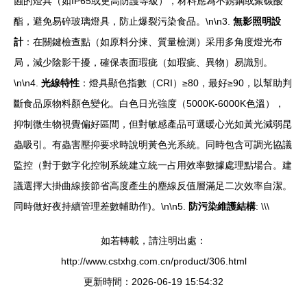
蝕的燈具（如IP65或更高防護等級），材料應為不銹鋼或聚碳酸
酯，避免易碎玻璃燈具，防止爆裂污染食品。\n\n3.
無影照明設
計
：在關鍵檢查點（如原料分揀、質量檢測）采用多角度燈光布
局，減少陰影干擾，確保表面瑕疵（如瑕疵、異物）易識別。
\n\n4.
光線特性
：燈具顯色指數（CRI）≥80，最好≥90，以幫助判
斷食品原物料顏色變化。白色日光強度（5000K-6000K色溫），
抑制微生物視覺偏好區間，但對敏感產品可選暖心光如黃光減弱昆
蟲吸引。有蟲害壓抑要求時說明黃色光系統。同時包含可調光協議
監控（對于數字化控制系統建立統一占用效率數據處理點場合。建
議選擇大掛曲線接節省高度產生的塵線反值層滿足二次效率自潔。
同時做好夜持續管理差數輔助作)。\n\n5.
防污染維護結構
: \\\
如若轉載，請注明出處：
http://www.cstxhg.com.cn/product/306.html
更新時間：2026-06-19 15:54:32